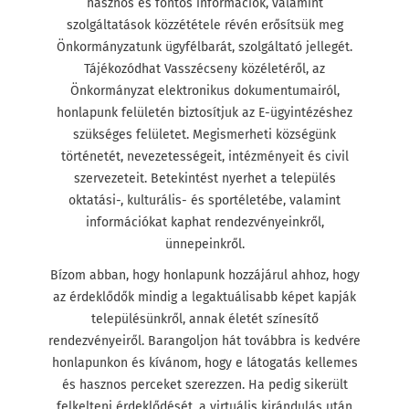
hasznos és fontos információk, valamint
szolgáltatások közzététele révén erősítsük meg
Önkormányzatunk ügyfélbarát, szolgáltató jellegét.
Tájékozódhat Vasszécseny közéletéről, az
Önkormányzat elektronikus dokumentumairól,
honlapunk felületén biztosítjuk az E-ügyintézéshez
szükséges felületet. Megismerheti községünk
történetét, nevezetességeit, intézményeit és civil
szervezeteit. Betekintést nyerhet a település
oktatási-, kulturális- és sportéletébe, valamint
információkat kaphat rendezvényeinkről,
ünnepeinkről.
Bízom abban, hogy honlapunk hozzájárul ahhoz, hogy
az érdeklődők mindig a legaktuálisabb képet kapják
településünkről, annak életét színesítő
rendezvényeiről. Barangoljon hát továbbra is kedvére
honlapunkon és kívánom, hogy e látogatás kellemes
és hasznos perceket szerezzen. Ha pedig sikerült
felkelteni érdeklődését, a virtuális kirándulás után