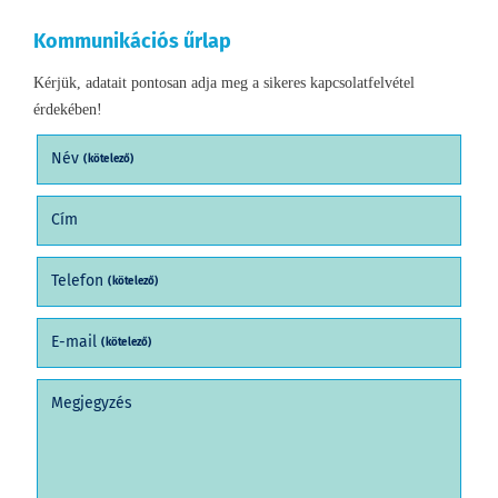
Kommunikációs űrlap
Kérjük, adatait pontosan adja meg a sikeres kapcsolatfelvétel
érdekében!
Név
(kötelező)
Cím
Telefon
(kötelező)
E-mail
(kötelező)
Megjegyzés