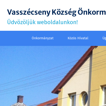
Vasszécseny Község Önkor
Üdvözöljük weboldalunkon!
Önkormányzat
Közös Hivatal
Üg