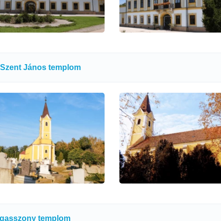
 Szent János templom
gasszony templom