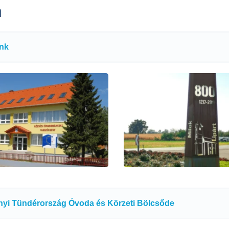
a
nk
yi Tündérország Óvoda és Körzeti Bölcsőde