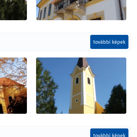
további képek
további képek