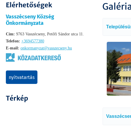
Elérhetőségek
Galéri
Vasszécseny Község
Önkormányzata
Településü
Cím:
9763 Vasszécseny, Petőfi Sándor utca 11.
Telefon:
+3694577380
E-mail:
onkormanyzat@vasszecseny.hu
nyitvatartás
Térkép
Vasszécsen