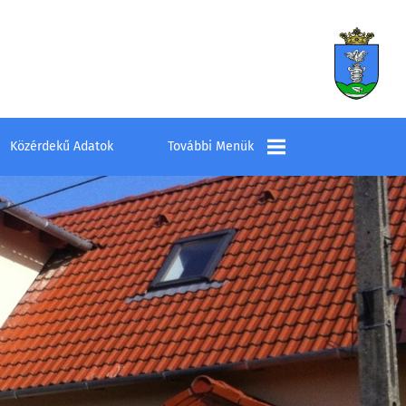
Közérdekű Adatok
További Menük
Település
Elérhetőségek
Látnivalók
Szombathelyi
Kistérség Többcélú