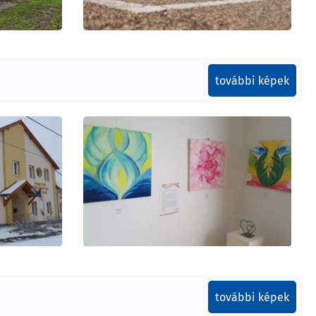
további képek
további képek