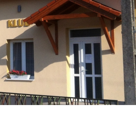
Társulás
Óvodai
Intézményfenntartó
Társulás
Vasszécsenyi
Üzenet
Esküvő
Időpontfoglalás
Civil Szervezetek
Pályázatok