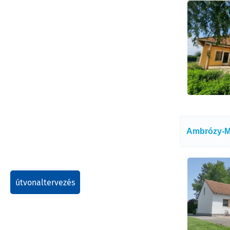
Ambrózy-Mi
útvonaltervezés