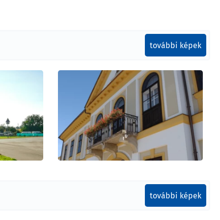
Galéria
további képek
Letöltések
további képek