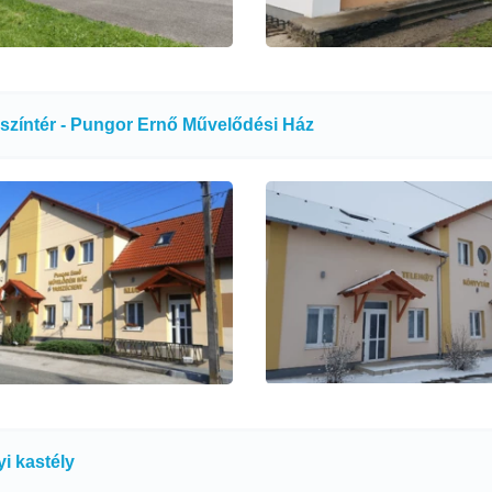
színtér - Pungor Ernő Művelődési Ház
i kastély