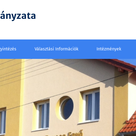
mányzata
yintézés
Választási Információk
Intézmények