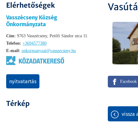
Elérhetőségek
Vasútá
Vasszécseny Község
Önkormányzata
Cím:
9763 Vasszécseny, Petőfi Sándor utca 11.
Telefon:
+3694577380
E-mail:
onkormanyzat@vasszecseny.hu
nyitvatartás
Facebook
Térkép
vissza 