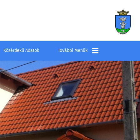
Közérdekű Adatok
További Menük
Település
Elérhetőségek
Látnivalók
Szombathelyi
Kistérség Többcélú