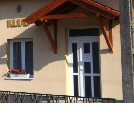
Társulás
Óvodai
Intézményfenntartó
Társulás
Vasszécsenyi
Üzenet
Esküvő
Időpontfoglalás
Civil Szervezetek
Pályázatok