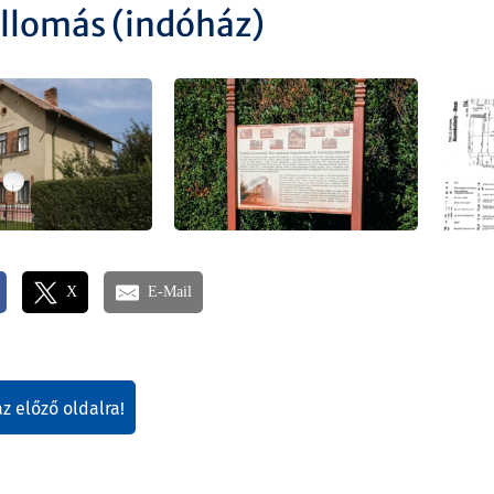
llomás (indóház)
X
E-Mail
az előző oldalra!