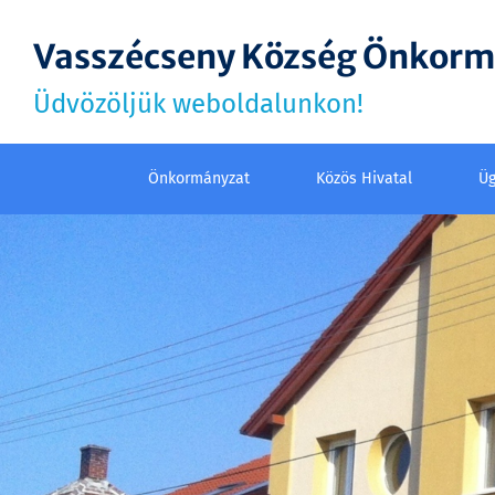
Vasszécseny Község Önkor
Üdvözöljük weboldalunkon!
Önkormányzat
Közös Hivatal
Üg