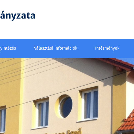
mányzata
yintézés
Választási Információk
Intézmények