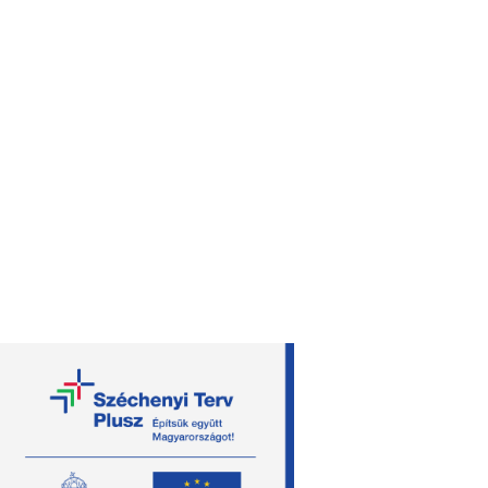
útvonaltervezés