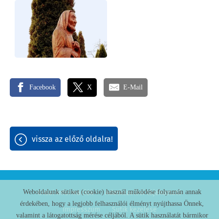
Facebook
X
E-Mail
vissza az előző oldalra!
Weboldalunk sütiket (cookie) használ működése folyamán annak
Oldal információk
Adatkezelési tájékoztató
érdekében, hogy a legjobb felhasználói élményt nyújthassa Önnek,
Impresszum
Sütik kezelése
valamint a látogatottság mérése céljából. A sütik használatát bármikor