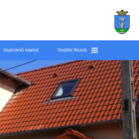
Közérdekű Adatok
További Menük
Település
Elérhetőségek
Látnivalók
Szombathelyi
Kistérség Többcélú