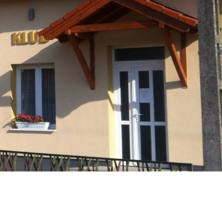
Társulás
Óvodai
Intézményfenntartó
Társulás
Vasszécsenyi
Üzenet
Esküvő
Időpontfoglalás
Civil Szervezetek
Pályázatok