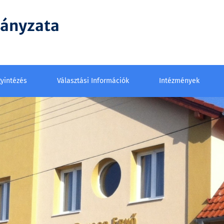
mányzata
yintézés
Választási Információk
Intézmények