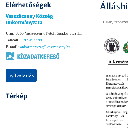
Elérhetőségek
Állásh
Vasszécseny Község
Önkormányzata
Hírek, rendezv
Cím:
9763 Vasszécseny, Petőfi Sándor utca 11.
Telefon:
+3694577380
E-mail:
onkormanyzat@vasszecseny.hu
nyitvatartás
Térkép