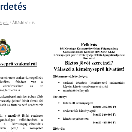
irdetés
ények
/
Álláshirdetés