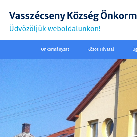
Vasszécseny Község Önkor
Üdvözöljük weboldalunkon!
Önkormányzat
Közös Hivatal
Üg