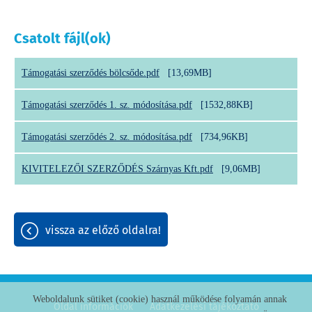
Csatolt fájl(ok)
Támogatási szerződés bölcsőde.pdf
[13,69MB]
Támogatási szerződés 1. sz. módosítása.pdf
[1532,88KB]
Támogatási szerződés 2. sz. módosítása.pdf
[734,96KB]
KIVITELEZŐI SZERZŐDÉS Szárnyas Kft.pdf
[9,06MB]
vissza az előző oldalra!
Weboldalunk sütiket (cookie) használ működése folyamán annak
Oldal információk
Adatkezelési tájékoztató