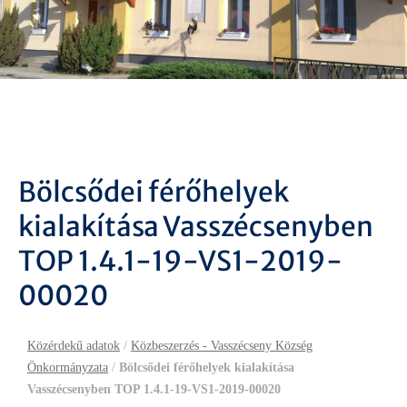
Bölcsődei férőhelyek
kialakítása Vasszécsenyben
TOP 1.4.1-19-VS1-2019-
00020
Közérdekű adatok
/
Közbeszerzés - Vasszécseny Község
Önkormányzata
/
Bölcsődei férőhelyek kialakítása
Vasszécsenyben TOP 1.4.1-19-VS1-2019-00020