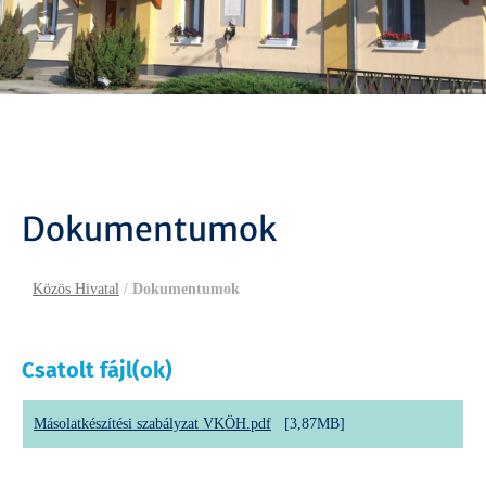
Dokumentumok
Közös Hivatal
/
Dokumentumok
Csatolt fájl(ok)
Másolatkészítési szabályzat VKÖH.pdf
[3,87MB]