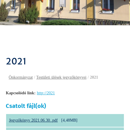
2021
Önkormányzat
/
Testületi ülések jegyzőkönyvei
/
2021
Kapcsolódó link:
http://2021
Csatolt fájl(ok)
Jegyzőkönyv 2021.06.30..pdf
[4,48MB]