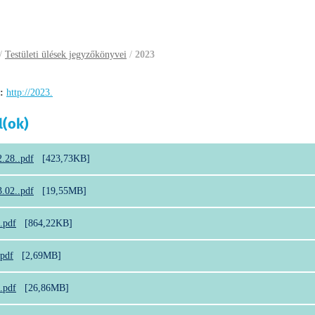
/
Testületi ülések jegyzőkönyvei
/
2023
:
http://2023.
l(ok)
.28..pdf
[423,73KB]
.02..pdf
[19,55MB]
.pdf
[864,22KB]
.pdf
[2,69MB]
.pdf
[26,86MB]