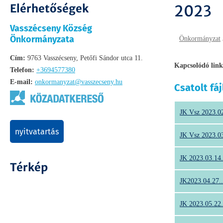
Elérhetőségek
2023
Vasszécseny Község
Önkormányzata
Önkormányzat
Cím:
9763 Vasszécseny, Petőfi Sándor utca 11.
Kapcsolódó link
Telefon:
+3694577380
E-mail:
onkormanyzat@vasszecseny.hu
Csatolt fáj
JK Vsz 2023.02
nyitvatartás
JK Vsz 2023.03
JK 2023.03.14.
Térkép
JK2023.04.27.
JK 2023.05.22.