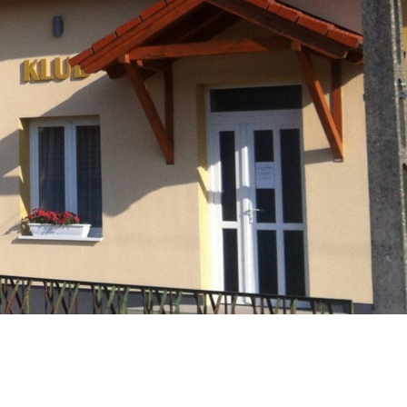
Társulás
Óvodai
Intézményfenntartó
Társulás
Vasszécsenyi
Üzenet
Esküvő
Időpontfoglalás
Civil Szervezetek
Pályázatok