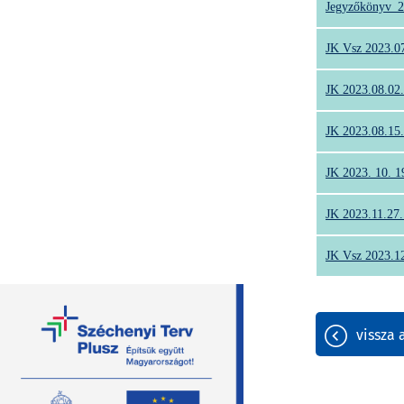
Jegyzőkönyv_2
JK Vsz 2023.0
JK 2023.08.02.
JK 2023.08.15.
JK 2023. 10. 1
JK 2023.11.27.
JK Vsz 2023.12
útvonaltervezés
vissza 