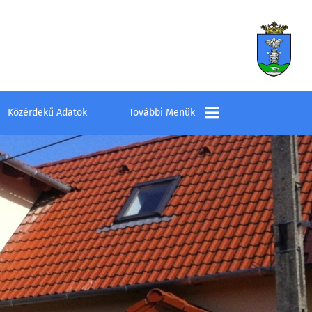
Közérdekű Adatok
További Menük
Település
Elérhetőségek
Látnivalók
Szombathelyi
Kistérség Többcélú