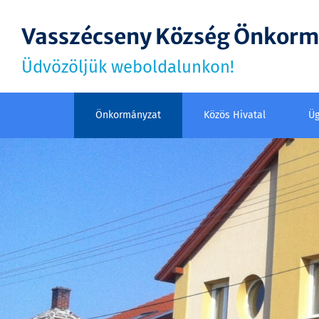
Vasszécseny Község Önkor
Üdvözöljük weboldalunkon!
Önkormányzat
Közös Hivatal
Üg