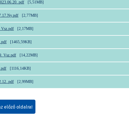
023.06.20..pdf
[5,51MB]
7.17.Ny.pdf
[2,77MB]
 Vsz.pdf
[2,17MB]
.pdf
[1465,59KB]
9. Vsz.pdf
[14,22MB]
.pdf
[1116,14KB]
.12..pdf
[2,99MB]
az előző oldalra!