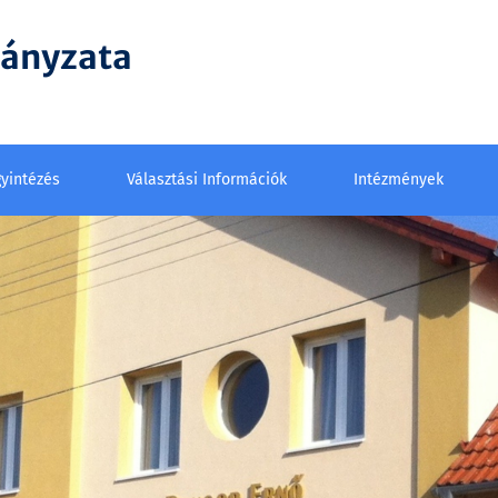
mányzata
yintézés
Választási Információk
Intézmények