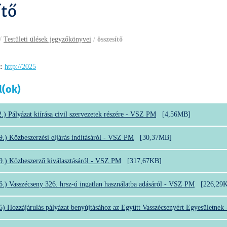
ítő
/
Testületi ülések jegyzőkönyvei
/
összesítő
:
http://2025
l(ok)
.) Pályázat kiírása civil szervezetek részére - VSZ PM
[4,56MB]
9.) Közbeszerzési eljárás indításáról - VSZ PM
[30,37MB]
29.) Közbeszerző kiválasztásáról - VSZ PM
[317,67KB]
26.) Vasszécseny 326. hrsz-ú ingatlan használatba adásáról - VSZ PM
[226,29
26) Hozzájárulás pályázat benyújtásához az Együtt Vasszécsenyért Egyesületne