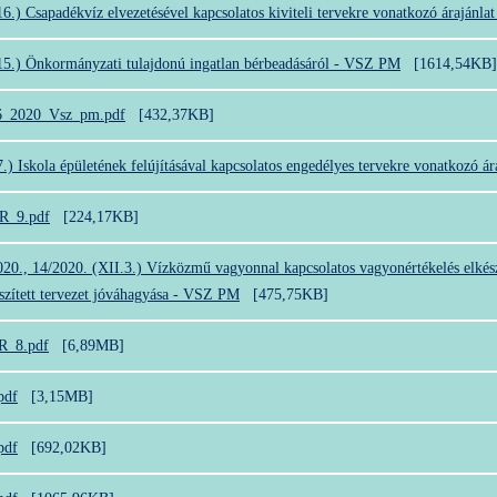
6.) Csapadékvíz elvezetésével kapcsolatos kiviteli tervekre vonatkozó árajánl
15.) Önkormányzati tulajdonú ingatlan bérbeadásáról - VSZ PM
[1614,54KB]
 16_2020_Vsz_pm.pdf
[432,37KB]
.) Iskola épületének felújításával kapcsolatos engedélyes tervekre vonatkozó á
 R_9.pdf
[224,17KB]
020., 14/2020. (XII.3.) Vízközmű vagyonnal kapcsolatos vagyonértékelés elkész
észített tervezet jóváhagyása - VSZ PM
[475,75KB]
 R_8.pdf
[6,89MB]
pdf
[3,15MB]
pdf
[692,02KB]