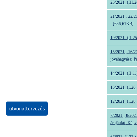
23/2021. (III.
21/2021., 22/20
[656,61KB]
19/2021. (II.2
15/2021., 16/20
jóváhagyása; P
14/2021. (II.1
13/2021. (I.28
12/2021. (I.28
útvonaltervezés
7/2021., 8/2021
árajánlat; Képv
6/2021. (I.22.)