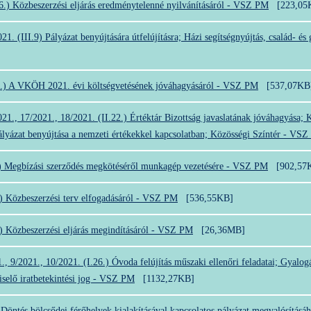
26.) Közbeszerzési eljárás eredménytelenné nyilvánításáról - VSZ PM
[223,05
21. (III.9) Pályázat benyújtására útfelújításra; Házi segítségnyújtás, család- és
5.) A VKÖH 2021. évi költségvetésének jóváhagyásáról - VSZ PM
[537,07KB
21., 17/2021., 18/2021. (II.22.) Értéktár Bizottság javaslatának jóváhagyása;
ályázat benyújtása a nemzeti értékekkel kapcsolatban; Közösségi Színtér - VS
.) Megbízási szerződés megkötéséről munkagép vezetésére - VSZ PM
[902,57
.) Közbeszerzési terv elfogadásáról - VSZ PM
[536,55KB]
.) Közbeszerzési eljárás megindításáról - VSZ PM
[26,36MB]
., 9/2021., 10/2021. (I.26.) Óvoda felújítás műszaki ellenőri feladatai; Gyalogá
iselő iratbetekintési jog - VSZ PM
[1132,27KB]
 Döntés bölcsődei férőhelyek kialakításával kapcsolatos pályázat megvalósítás