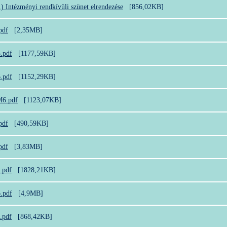
.) Intézményi rendkívüli szünet elrendezése
[856,02KB]
pdf
[2,35MB]
.pdf
[1177,59KB]
.pdf
[1152,29KB]
M6.pdf
[1123,07KB]
pdf
[490,59KB]
pdf
[3,83MB]
.pdf
[1828,21KB]
.pdf
[4,9MB]
.pdf
[868,42KB]