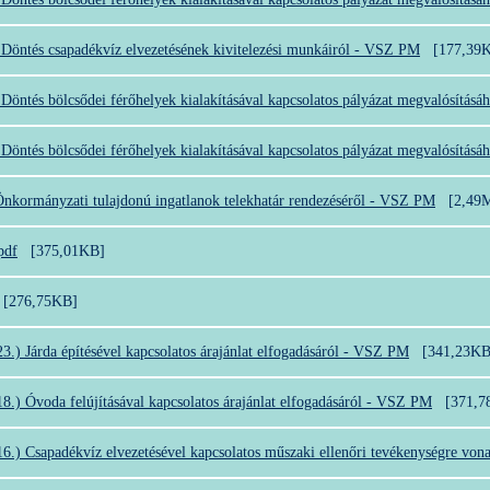
) Döntés csapadékvíz elvezetésének kivitelezési munkáiról - VSZ PM
[177,39
 Döntés bölcsődei férőhelyek kialakításával kapcsolatos pályázat megvalósításá
 Döntés bölcsődei férőhelyek kialakításával kapcsolatos pályázat megvalósításá
 Önkormányzati tulajdonú ingatlanok telekhatár rendezéséről - VSZ PM
[2,49
pdf
[375,01KB]
[276,75KB]
3.) Járda építésével kapcsolatos árajánlat elfogadásáról - VSZ PM
[341,23KB
18.) Óvoda felújításával kapcsolatos árajánlat elfogadásáról - VSZ PM
[371,7
16.) Csapadékvíz elvezetésével kapcsolatos műszaki ellenőri tevékenységre von