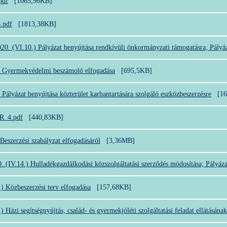
pdf
[1065,96KB]
.pdf
[1813,38KB]
20. (VI.10.) Pályázat benyújtása rendkívüli önkormányzati támogatásra; Pályáz
) Gyermekvédelmi beszámoló elfogadása
[695,5KB]
 Pályázat benyújtása közterület karbantartására szolgáló eszközbeszerzésre
[1
 R_4.pdf
[440,83KB]
Beszerzési szabályzat elfogadásáról
[3,36MB]
. (IV.14.) Hulladékgazdálkodási közszolgáltatási szerződés módosítása; Pályázat
.) Közbeszerzési terv elfogadása
[157,68KB]
) Házi segítségnyújtás, család- és gyermekjóléti szolgáltatási feladat ellátásának