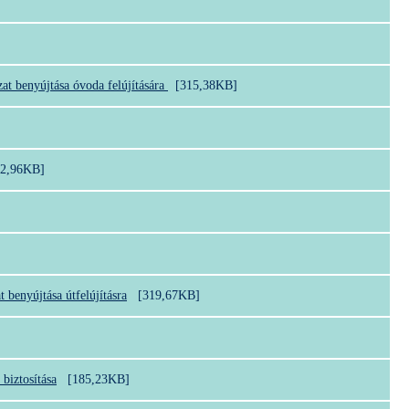
at benyújtása óvoda felújítására
[315,38KB]
62,96KB]
 benyújtása útfelújításra
[319,67KB]
 biztosítása
[185,23KB]