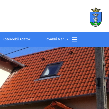
Közérdekű Adatok
További Menük
Település
Elérhetőségek
Látnivalók
Szombathelyi
Kistérség Többcélú