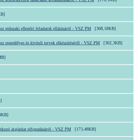
KB]
hoz műszaki ellenőri feladatok ellátásáról - VSZ PM
[308,18KB]
hoz engedélyes és kiviteli tervek elkészítéséről - VSZ PM
[302,3KB]
MB]
]
8KB]
atkozó árajánlat elfogadásáról - VSZ PM
[173,48KB]