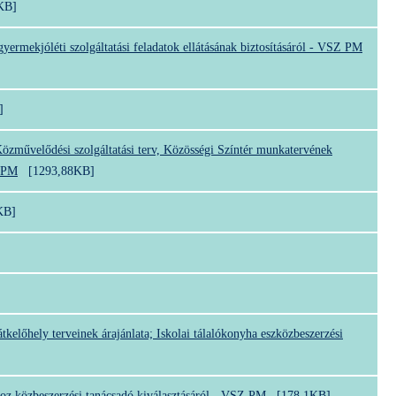
KB]
 gyermekjóléti szolgáltatási feladatok ellátásának biztosításáról - VSZ PM
]
 Közművelődési szolgáltatási terv, Közösségi Színtér munkatervének
Z PM
[1293,88KB]
KB]
tkelőhely terveinek árajánlata; Iskolai tálalókonyha eszközbeszerzési
ához közbeszerzési tanácsadó kiválasztásáról - VSZ PM
[178,1KB]