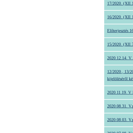
17/2020. (XII.1
16/2020. (XII.
Előterjesztés
15/2020. (XII.7
2020.12.14. V
12/2020., 13/2
kijelöléséről k
2020.11.19. V
2020.08.31. V.
2020.08.03. V.