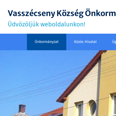
Vasszécseny Község Önkor
Üdvözöljük weboldalunkon!
Önkormányzat
Közös Hivatal
Üg