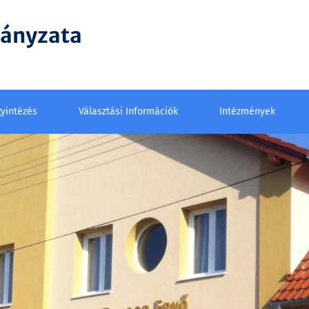
mányzata
yintézés
Választási Információk
Intézmények