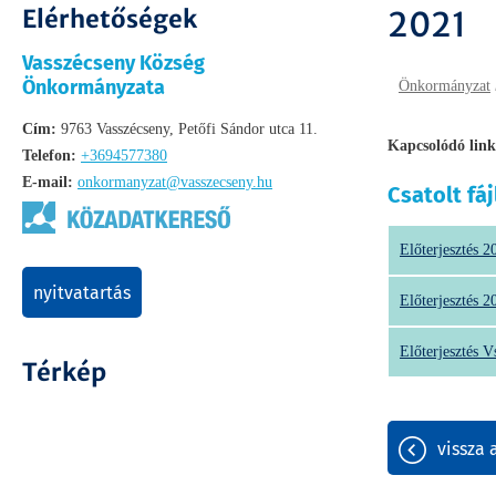
Elérhetőségek
2021
Vasszécseny Község
Önkormányzata
Önkormányzat
Cím:
9763 Vasszécseny, Petőfi Sándor utca 11.
Kapcsolódó link
Telefon:
+3694577380
E-mail:
onkormanyzat@vasszecseny.hu
Csatolt fáj
Előterjesztés 2
nyitvatartás
Előterjesztés 2
Előterjesztés V
Térkép
vissza 