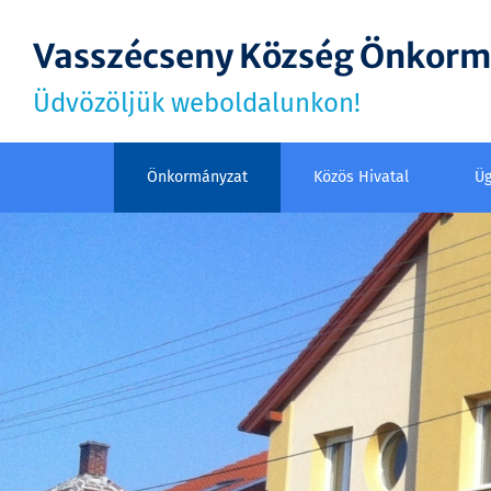
Vasszécseny Község Önkor
Üdvözöljük weboldalunkon!
Önkormányzat
Közös Hivatal
Üg