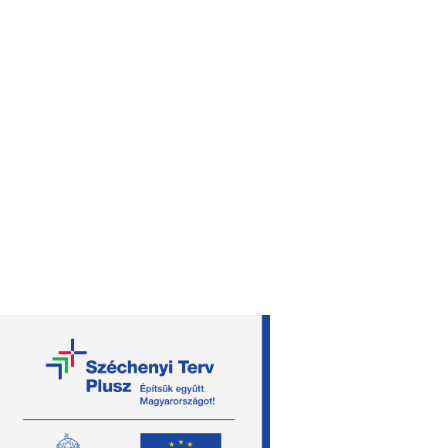
útvonaltervezés