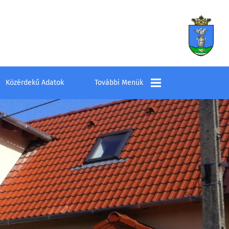
Közérdekű Adatok
További Menük
Település
Elérhetőségek
Látnivalók
Szombathelyi
Kistérség Többcélú