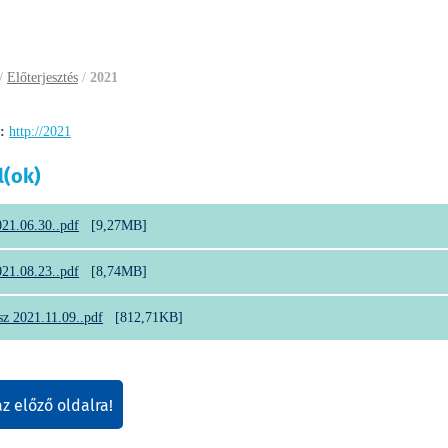
/
Előterjesztés
/
2021
:
http://2021
l(ok)
021.06.30..pdf
[9,27MB]
021.08.23..pdf
[8,74MB]
sz 2021.11.09..pdf
[812,71KB]
az előző oldalra!