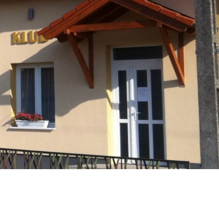
Társulás
Óvodai
Intézményfenntartó
Társulás
Vasszécsenyi
Üzenet
Esküvő
Időpontfoglalás
Civil Szervezetek
Pályázatok