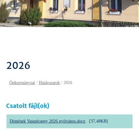
2026
Önkormányzat
/
Határozatok
/
2026
Csatolt fájl(ok)
Döntések Vasszécseny 2026 nyilvános.docx
[37,48KB]