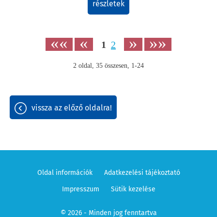
részletek
««
«
»
»»
1
2
2
oldal,
35
összesen,
1-24
vissza az előző oldalra!
Oldal információk
Adatkezelési tájékoztató
Impresszum
Sütik kezelése
© 2026 - Minden jog fenntartva