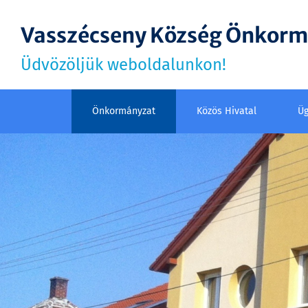
Vasszécseny Község Önkor
Üdvözöljük weboldalunkon!
Önkormányzat
Közös Hivatal
Üg