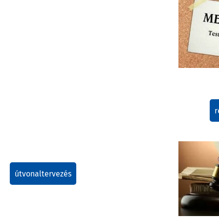
r
útvonaltervezés