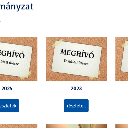
mányzat
/
2024
2023
észletek
részletek