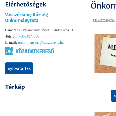
Elérhetőségek
Önkor
Vasszécseny Község
Önkormányzata
Önkormányzat
Cím:
9763 Vasszécseny, Petőfi Sándor utca 11.
Telefon:
+3694577380
E-mail:
onkormanyzat@vasszecseny.hu
nyitvatartás
Térkép
r