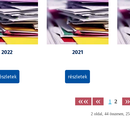
2022
2021
észletek
részletek
««
«
1
2
2
oldal,
44
összesen,
25