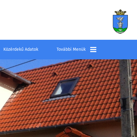
Közérdekű Adatok
További Menük
Település
Elérhetőségek
Látnivalók
Szombathelyi
Kistérség Többcélú