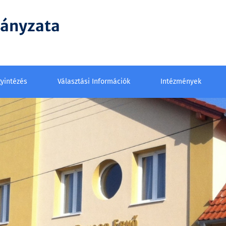
mányzata
yintézés
Választási Információk
Intézmények