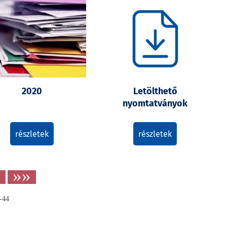
2020
Letölthető
nyomtatványok
részletek
részletek
»
»»
-44