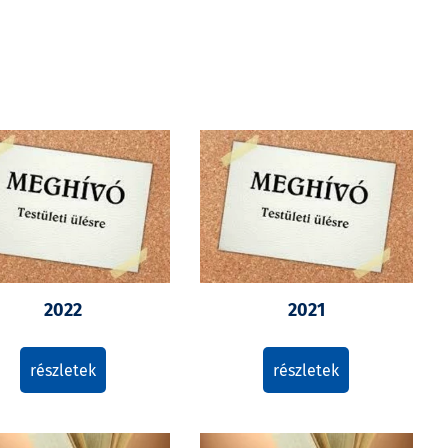
Galéria
Letöltések
2022
2021
részletek
részletek