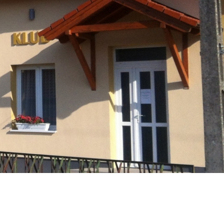
Társulás
Óvodai
Intézményfenntartó
Társulás
Vasszécsenyi
Üzenet
Esküvő
Időpontfoglalás
Civil Szervezetek
Pályázatok