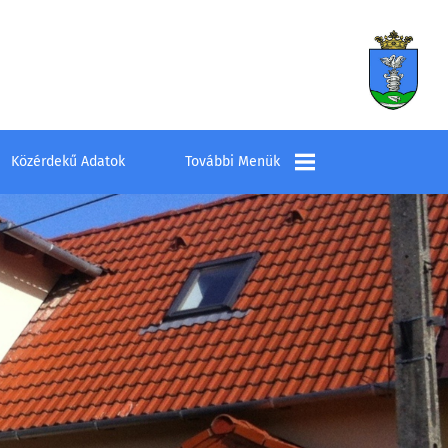
Közérdekű Adatok
További Menük
Település
Elérhetőségek
Látnivalók
Szombathelyi
Kistérség Többcélú