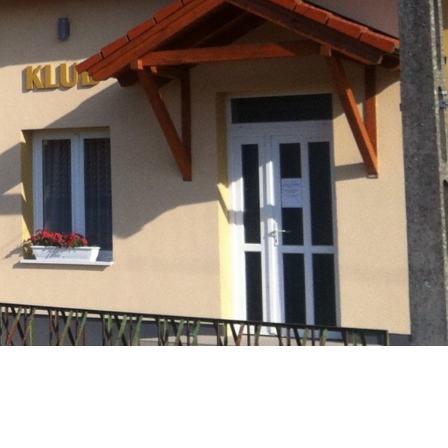
Társulás
Óvodai
Intézményfenntartó
Társulás
Vasszécsenyi
Üzenet
Esküvő
Időpontfoglalás
Civil Szervezetek
Pályázatok