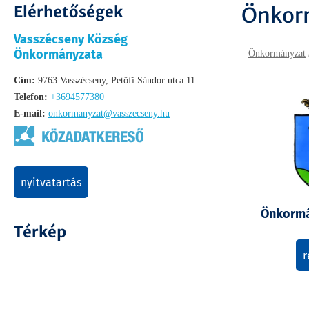
Elérhetőségek
Önkor
Vasszécseny Község
Önkormányzata
Önkormányzat
Cím:
9763 Vasszécseny, Petőfi Sándor utca 11.
Telefon:
+3694577380
E-mail:
onkormanyzat@vasszecseny.hu
nyitvatartás
Önkormá
Térkép
r