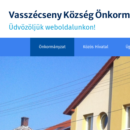
Vasszécseny Község Önkor
Üdvözöljük weboldalunkon!
Önkormányzat
Közös Hivatal
Üg