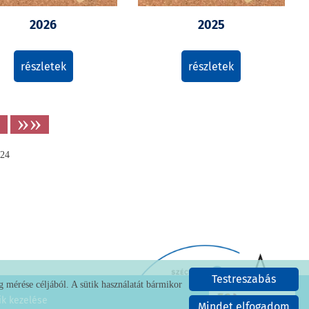
2026
2025
részletek
részletek
»
»»
24
Testreszabás
 mérése céljából. A sütik használatát bármikor
ik kezelése
Mindet elfogadom