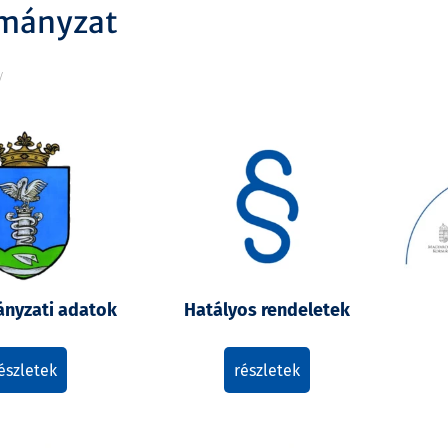
mányzat
/
nyzati adatok
Hatályos rendeletek
észletek
részletek