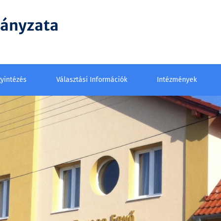
mányzata
yintézés
Választási Információk
Intézmények