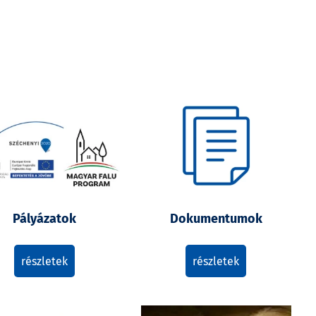
Galéria
Letöltések
Pályázatok
Dokumentumok
részletek
részletek