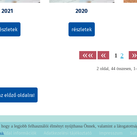
2021
2020
észletek
részletek
««
«
1
2
2
oldal,
44
összesen,
1-
az előző oldalra!
ogy a legjobb felhasználói élményt nyújthassa Önnek, valamint a látogatottság
Oldal információk
Adatkezelési tájékoztató
Impresszum
Süt
ónk