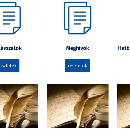
tározatok
Meghívók
Ható
észletek
részletek