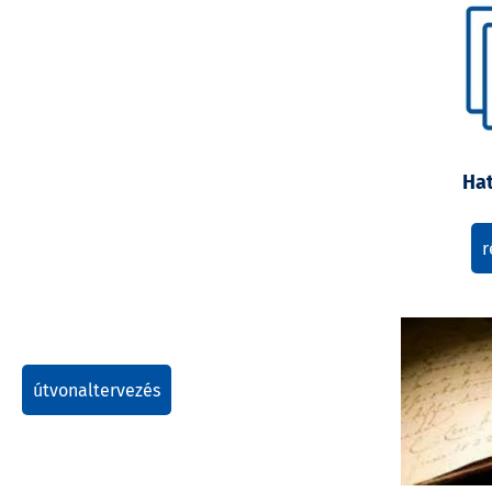
Ha
r
útvonaltervezés