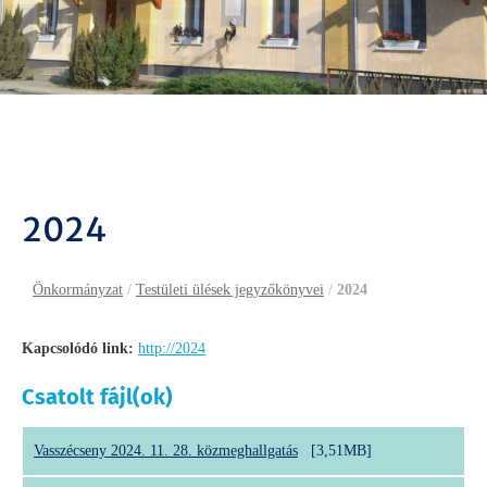
2024
Önkormányzat
/
Testületi ülések jegyzőkönyvei
/
2024
Kapcsolódó link:
http://2024
Csatolt fájl(ok)
Vasszécseny 2024. 11. 28. közmeghallgatás
[3,51MB]